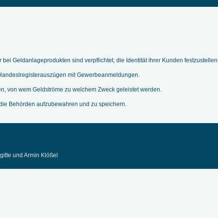
ei Geldanlageprodukten sind verpflichtet, die Identität ihrer Kunden festzustellen
 Handeslregisterauszügen mit Gewerbeanmeldungen.
n, von wem Geldströme zu welchem Zweck geleistet werden.
 die Behörden aufzubewahren und zu speichern.
gitte und Armin Klößel